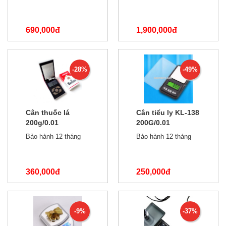
690,000đ
1,900,000đ
850,000đ
2,500,000đ
-28%
-49%
Cân thuốc lá
Cân tiểu ly KL-138
200g/0.01
200G/0.01
Bảo hành 12 tháng
Bảo hành 12 tháng
360,000đ
250,000đ
500,000đ
490,000đ
-9%
-37%