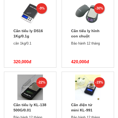
-9%
-30%
Cân tiểu ly DS16
Cân tiểu ly hình
1Kg/0.1g
con chuột
500G/0.1
cân 1kg/0.1
Bảo hành 12 tháng
320,000đ
420,000đ
350,000đ
600,000đ
-22%
-19%
Cân tiểu ly KL-138
Cân điện tử
500G/0.01
mini KL-991
500g/0.01
Bảo hành 12 tháng
Bảo hành 12 tháng