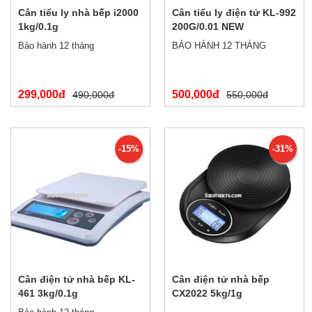
Cân tiểu ly nhà bếp i2000
Cân tiểu ly điện tử KL-992
1kg/0.1g
200G/0.01 NEW
Bảo hành 12 tháng
BẢO HÀNH 12 THÁNG
299,000đ
500,000đ
490,000đ
550,000đ
-15%
-31%
Cân điện tử nhà bếp KL-
Cân điện tử nhà bếp
461 3kg/0.1g
CX2022 5kg/1g