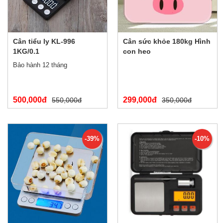
Cân tiểu ly KL-996
Cân sức khỏe 180kg Hình
1KG/0.1
con heo
Bảo hành 12 tháng
500,000đ
299,000đ
550,000đ
350,000đ
-39%
-10%