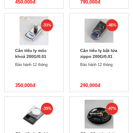
450,000đ
790,000đ
650,000đ
1,000,000đ
-33%
-46%
Cân tiểu ly móc
Cân tiểu ly bật lửa
khoá 200G/0.01
zippo 200G/0.01
Bảo hành 12 tháng
Bảo hành 12 tháng
350,000đ
290,000đ
520,000đ
530,000đ
-35%
-47%