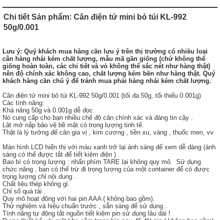
Chi tiết Sản phẩm: Cân điện tử mini bỏ túi KL-992
50g/0.001
Lưu ý:
Quý khách mua hàng cần lưu ý trên thị trường có nhiều loại
cân hàng nhái kém chất lượng, mẫu mã gần giống (chứ không thể
giống hoàn toàn, các chi tiết và vỏ không thể sắc nét như hàng thật)
nên độ chính xác không cao, chất lượng kém bền như hàng thật. Quý
khách hàng cần chú ý để tránh mua phải hàng nhái kém chất lượng.
Cân điện tử mini bỏ túi KL-992 50g/0.001 (tối đa 50g, tối thiếu 0.001g)
Các tính năng:
Khả năng 50g và 0.001g dễ đọc.
Nó cung cấp cho bạn nhiều chế độ cân chính xác và đáng tin cậy .
Lật mở nắp bảo vệ bề mặt có trọng lượng tinh tế.
Thật là lý tưởng để cân gia vị , kim cương , tiền xu, vàng , thuốc men, vv
Màn hình LCD hiển thị với màu xanh trở lại ánh sáng để xem dễ dàng (ánh
sáng có thể được tắt để tiết kiệm điện ) .
Bao bì có trọng lượng : nhấn phím TARE lại không quy mô. Sử dụng
chức năng , bạn có thể trừ đi trọng lượng của một container để có được
trọng lượng chỉ nội dung .
Chất liệu thép không gỉ.
Chỉ số quá tải .
Quy mô hoạt động với hai pin AAA ( không bao gồm).
Thử nghiệm và hiệu chuẩn trước , sẵn sàng để sử dụng .
Tính năng tự động tắt nguồn tiết kiệm pin sử dụng lâu dài !