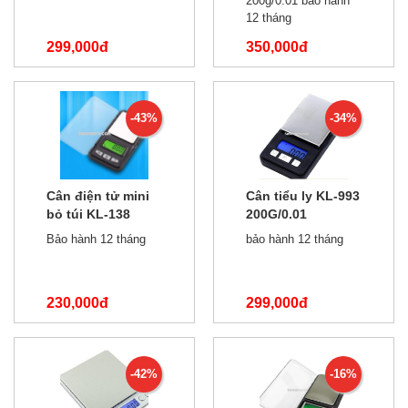
200g/0.01 bảo hành
12 tháng
299,000đ
350,000đ
490,000đ
550,000đ
-43%
-34%
Cân điện tử mini
Cân tiểu ly KL-993
bỏ túi KL-138
200G/0.01
100g/0.01
Bảo hành 12 tháng
bảo hành 12 tháng
230,000đ
299,000đ
400,000đ
450,000đ
-42%
-16%