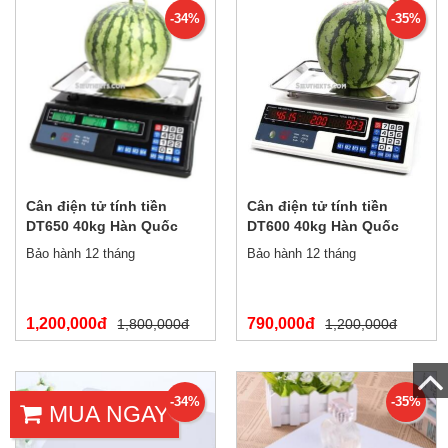
-34%
-35%
Cân điện tử tính tiền
Cân điện tử tính tiền
DT650 40kg Hàn Quốc
DT600 40kg Hàn Quốc
Bảo hành 12 tháng
Bảo hành 12 tháng
1,200,000đ
790,000đ
1,800,000đ
1,200,000đ
-34%
-35%
MUA NGAY