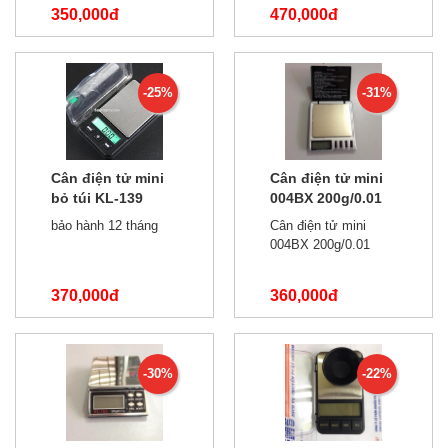
350,000đ
470,000đ
490,000đ
550,000đ
-25%
-31%
Cân điện tử mini
Cân điện tử mini
bỏ túi KL-139
004BX 200g/0.01
200g/0.01
bảo hành 12 tháng
Cân điện tử mini
004BX 200g/0.01
370,000đ
360,000đ
490,000đ
520,000đ
-30%
-22%