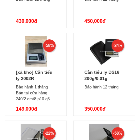
430,000đ
450,000đ
550,000đ
550,000đ
-58%
-24%
[xả kho] Cân tiểu
Cân tiểu ly DS16
ly 2002R
200g/0.01g
500g/0.01 phiên
Bảo hành 1 tháng
Bảo hành 12 tháng
bản tiếng trung
Bán tại cửa hàng
240/2 cmt8 p10 q3
149,000đ
350,000đ
350,000đ
460,000đ
-22%
-58%