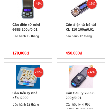
-49%
-19%
Cân điện tử mini
Cân điện tử bỏ túi
668B 200g/0.01
KL-110 100g/0.01
Bảo hành 12 tháng
bảo hành 12 tháng
179,000đ
450,000đ
350,000đ
550,000đ
-39%
-37%
Cân tiểu ly nhà
Cân tiểu ly kl-998
bếp i2000
200g/0.01
1kg/0.1g
Bảo hành 12 tháng
Cân tiểu ly kl-998