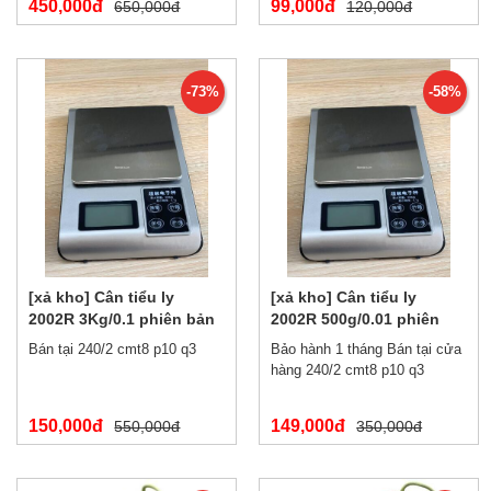
450,000đ
99,000đ
650,000đ
120,000đ
-73%
-58%
[xả kho] Cân tiểu ly
[xả kho] Cân tiểu ly
2002R 3Kg/0.1 phiên bản
2002R 500g/0.01 phiên
tiếng trung
bản tiếng trung
Bán tại 240/2 cmt8 p10 q3
Bảo hành 1 tháng Bán tại cửa
hàng 240/2 cmt8 p10 q3
150,000đ
149,000đ
550,000đ
350,000đ