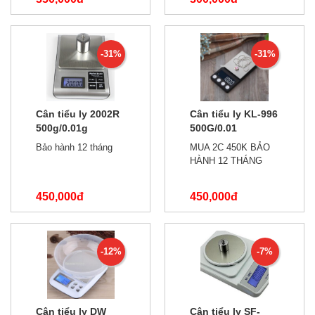
450,000đ
350,000đ
-31%
-31%
Cân tiểu ly 2002R
Cân tiểu ly KL-996
500g/0.01g
500G/0.01
Bảo hành 12 tháng
MUA 2C 450K BẢO
HÀNH 12 THÁNG
450,000đ
450,000đ
650,000đ
650,000đ
-12%
-7%
Cân tiểu ly DW
Cân tiểu ly SF-