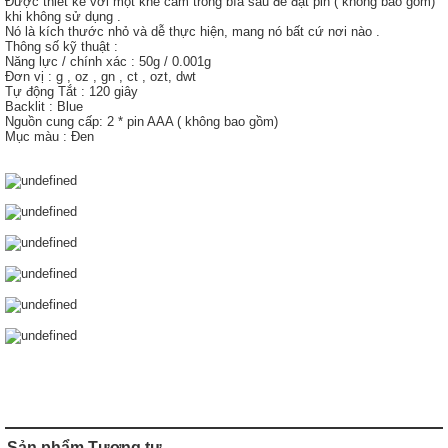
Được thiết kế với một khe cắm trong bìa sau để đặt pin ( không bao gồm)
khi không sử dụng .
Nó là kích thước nhỏ và dễ thực hiện, mang nó bất cứ nơi nào .
Thông số kỹ thuật :
Năng lực / chính xác : 50g / 0.001g
Đơn vị : g , oz , gn , ct , ozt, dwt
Tự động Tắt : 120 giây
Backlit : Blue
Nguồn cung cấp: 2 * pin AAA ( không bao gồm)
Mục màu : Đen
Sản phẩm Tương tự