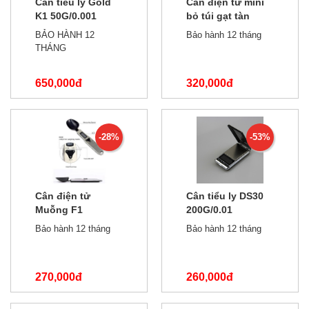
Cân tiểu ly Gold
Cân điện tử mini
K1 50G/0.001
bỏ túi gạt tàn
200g/0.01
BẢO HÀNH 12
Bảo hành 12 tháng
THÁNG
650,000đ
320,000đ
1,000,000đ
600,000đ
-28%
-53%
Cân điện tử
Cân tiểu ly DS30
Muỗng F1
200G/0.01
300g/0.1g
Bảo hành 12 tháng
Bảo hành 12 tháng
270,000đ
260,000đ
370,000đ
550,000đ