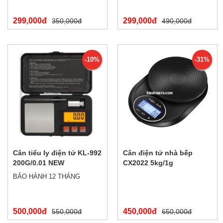
299,000đ
299,000đ
350,000đ
490,000đ
-10%
-31%
Cân tiểu ly điện tử KL-992
Cân điện tử nhà bếp
200G/0.01 NEW
CX2022 5kg/1g
BẢO HÀNH 12 THÁNG
500,000đ
450,000đ
550,000đ
650,000đ