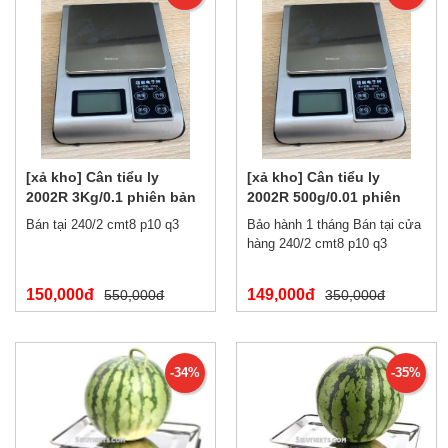
[xả kho] Cân tiểu ly
[xả kho] Cân tiểu ly
2002R 3Kg/0.1 phiên bản
2002R 500g/0.01 phiên
tiếng trung
bản tiếng trung
Bán tại 240/2 cmt8 p10 q3
Bảo hành 1 tháng Bán tại cửa
hàng 240/2 cmt8 p10 q3
150,000đ
149,000đ
550,000đ
350,000đ
-34%
-35%