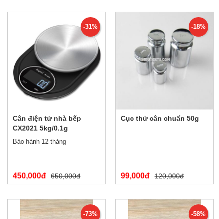
-31%
-18%
Cân điện tử nhà bếp
Cục thử cân chuẩn 50g
CX2021 5kg/0.1g
Bảo hành 12 tháng
450,000đ
99,000đ
650,000đ
120,000đ
-73%
-58%