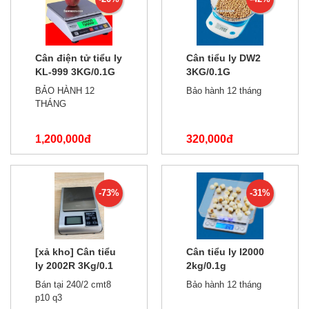
Cân điện tử tiểu ly
Cân tiểu ly DW2
KL-999 3KG/0.1G
3KG/0.1G
BẢO HÀNH 12
Bảo hành 12 tháng
THÁNG
1,200,000đ
320,000đ
1,500,000đ
550,000đ
-73%
-31%
[xả kho] Cân tiểu
Cân tiểu ly I2000
ly 2002R 3Kg/0.1
2kg/0.1g
phiên bản tiếng
Bán tại 240/2 cmt8
Bảo hành 12 tháng
trung
p10 q3