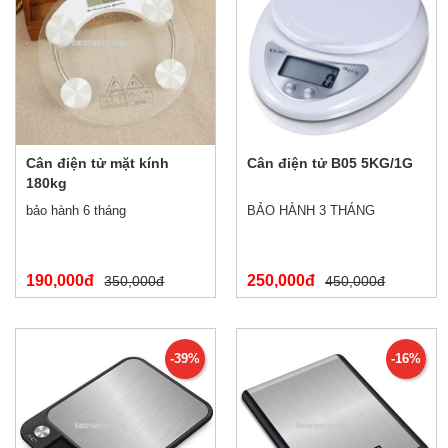
Cân điện tử mặt kính
Cân điện tử B05 5KG/1G
180kg
bảo hành 6 tháng
BẢO HÀNH 3 THÁNG
190,000đ
250,000đ
350,000đ
450,000đ
-39%
-16%