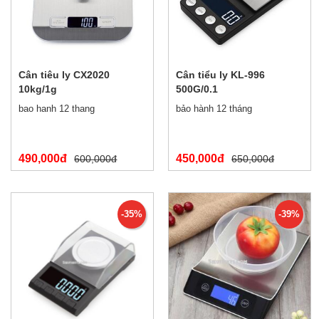
Cân tiêu ly CX2020
Cân tiểu ly KL-996
10kg/1g
500G/0.1
bao hanh 12 thang
bảo hành 12 tháng
490,000đ
450,000đ
600,000đ
650,000đ
-35%
-39%