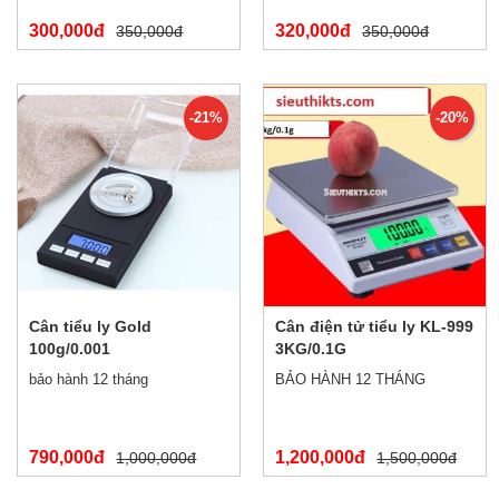
300,000đ
320,000đ
350,000đ
350,000đ
-21%
-20%
Cân tiểu ly Gold
Cân điện tử tiểu ly KL-999
100g/0.001
3KG/0.1G
bảo hành 12 tháng
BẢO HÀNH 12 THÁNG
790,000đ
1,200,000đ
1,000,000đ
1,500,000đ