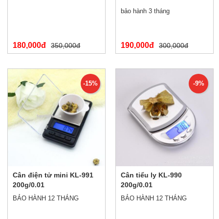
bảo hành 3 tháng
180,000đ
190,000đ
350,000đ
300,000đ
-15%
-9%
Cân điện tử mini KL-991
Cân tiểu ly KL-990
200g/0.01
200g/0.01
BẢO HÀNH 12 THÁNG
BẢO HÀNH 12 THÁNG