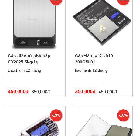
Cân điện tử nhà bếp
Cân tiểu ly KL-919
CX2025 5kg/1g
200G/0.01
Bảo hành 12 tháng
bảo hành 12 tháng
450,000đ
350,000đ
650,000đ
450,000đ
-19%
-16%