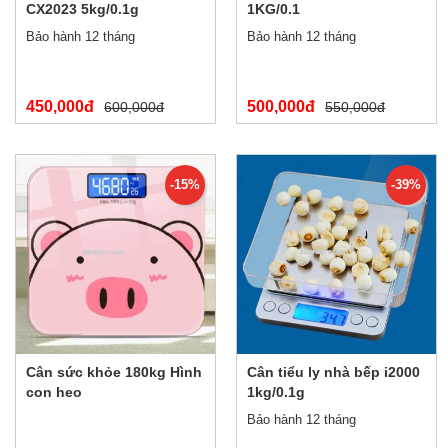
CX2023 5kg/0.1g
1KG/0.1
Bảo hành 12 tháng
Bảo hành 12 tháng
450,000đ
500,000đ
600,000đ
550,000đ
-15%
-39%
Cân sức khỏe 180kg Hình
Cân tiểu ly nhà bếp i2000
con heo
1kg/0.1g
Bảo hành 12 tháng