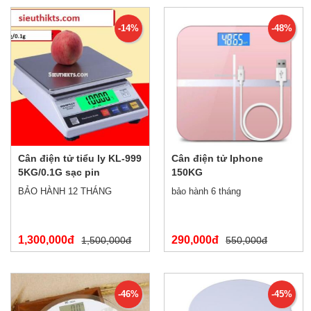
-14%
-48%
Cân điện tử tiểu ly KL-999
Cân điện tử Iphone
5KG/0.1G sạc pin
150KG
BẢO HÀNH 12 THÁNG
bảo hành 6 tháng
1,300,000đ
290,000đ
1,500,000đ
550,000đ
-46%
-45%