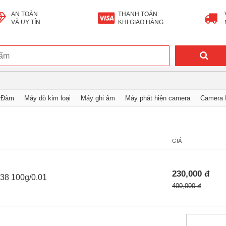
AN TOÀN
THANH TOÁN
VÀ UY TÍN
KHI GIAO HÀNG
 Đàm
Máy dò kim loại
Máy ghi âm
Máy phát hiện camera
Camera I
tử
GIÁ
230,000 đ
138 100g/0.01
400,000 đ