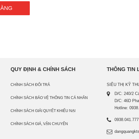
QUY ĐỊNH & CHÍNH SÁCH
THÔNG TIN 
SIÊU THỊ KỸ TH
CHÍNH SÁCH ĐỔI TRẢ
D/C: 240/2 
CHÍNH SÁCH BẢO VỆ THÔNG TIN CÁ NHÂN
D/C: 46D Pha
Hotline: 0938
CHÍNH SÁCH GIẢI QUYẾT KHIẾU NẠI
0938.041.777
CHÍNH SÁCH GIÁ, VẬN CHUYỂN
dangquangkt