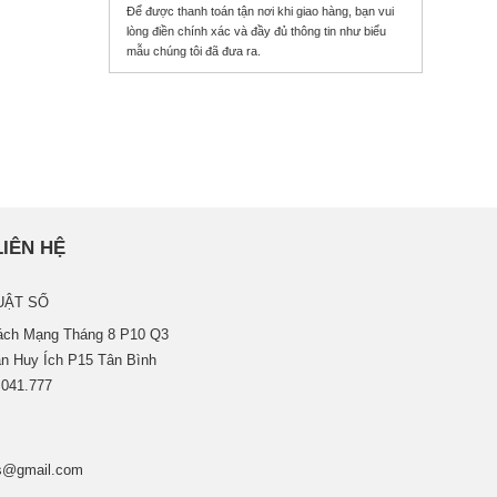
Để được thanh toán tận nơi khi giao hàng, bạn vui
lòng điền chính xác và đầy đủ thông tin như biểu
mẫu chúng tôi đã đưa ra.
LIÊN HỆ
UẬT SỐ
Cách Mạng Tháng 8 P10 Q3
n Huy Ích P15 Tân Bình
.041.777
s@gmail.com