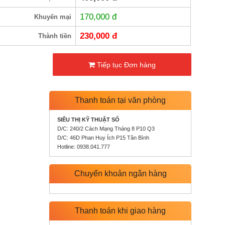
170,000
đ
Khuyến mại
230,000
đ
Thành tiền
Tiếp tục Đơn hàng
Thanh toán tại văn phòng
SIÊU THỊ KỸ THUẬT SỐ
D/C: 240/2 Cách Mạng Tháng 8 P10 Q3
D/C: 46D Phan Huy Ích P15 Tân Bình
Hotline: 0938.041.777
Chuyển khoản ngân hàng
Thanh toán khi giao hàng