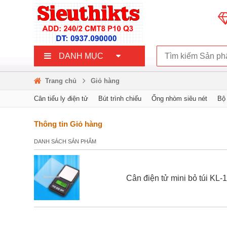
DANH MỤC
Trang chủ
Giỏ hàng
Cân tiểu ly điện tử
Bút trình chiếu
Ống nhòm siêu nét
Bộ
Camera hành trình ô tô
Nước hoa xe hơi
Kính hiển vi điện 
Thông tin Giỏ hàng
DANH SÁCH SẢN PHẨM
Cân điện tử mini bỏ túi KL-