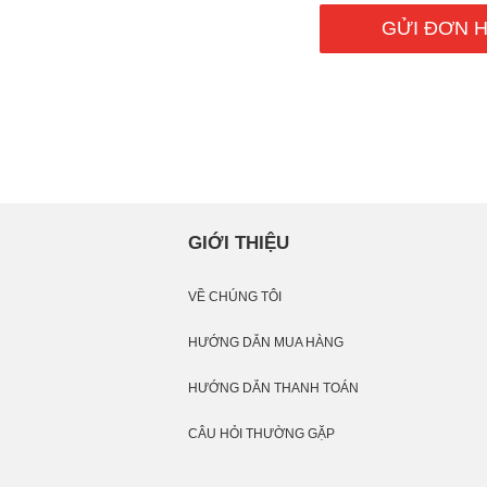
GIỚI THIỆU
VỀ CHÚNG TÔI
HƯỚNG DẪN MUA HÀNG
HƯỚNG DẪN THANH TOÁN
CÂU HỎI THƯỜNG GẶP