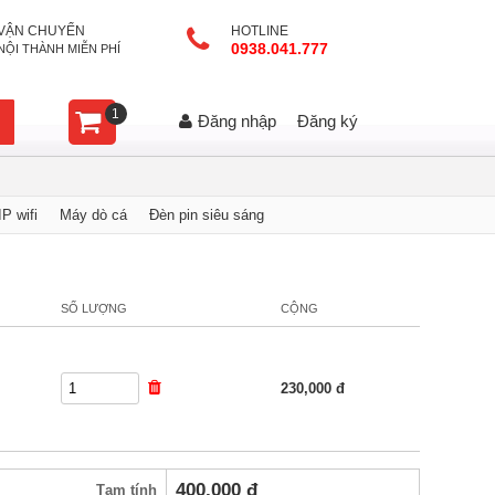
VẬN CHUYỂN
HOTLINE
0938.041.777
NỘI THÀNH MIỄN PHÍ
1
Đăng nhập
Đăng ký
P wifi
Máy dò cá
Đèn pin siêu sáng
SỐ LƯỢNG
CỘNG
230,000
đ
400,000
đ
Tạm tính