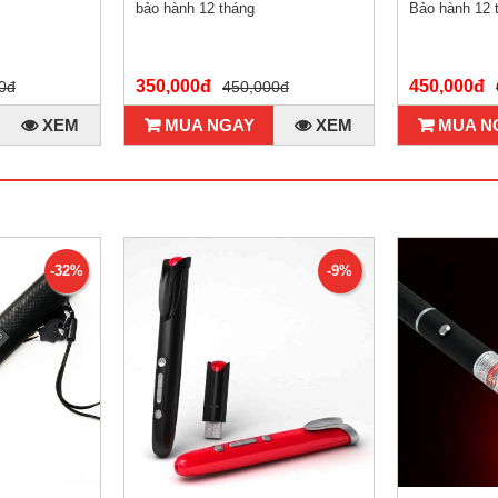
bảo hành 12 tháng
Bảo hành 12 
350,000đ
450,000đ
0đ
450,000đ
XEM
MUA NGAY
XEM
MUA N
-32%
-9%