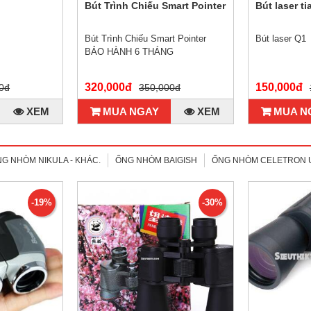
Bút Trình Chiếu Smart Pointer
Bút laser t
Bút Trình Chiếu Smart Pointer
Bút laser Q1
BẢO HÀNH 6 THÁNG
320,000đ
150,000đ
0đ
350,000đ
XEM
MUA NGAY
XEM
MUA N
G NHÒM NIKULA - KHÁC.
ỐNG NHÒM BAIGISH
ỐNG NHÒM CELETRON 
-19%
-30%