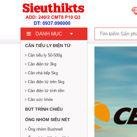
DANH MỤC
CÂN TIỂU LY ĐIỆN TỬ
Cân tiểu ly 50-500g
Cân điện tử 3kg
Cân nhà bếp 5kg
Cân điện tử trên 5kg
Cân điện tử tính tiền
Cân sức khỏe
BÚT TRÌNH CHIẾU
ỐNG NHÒM SIÊU NÉT
Ống nhòm Bushnell