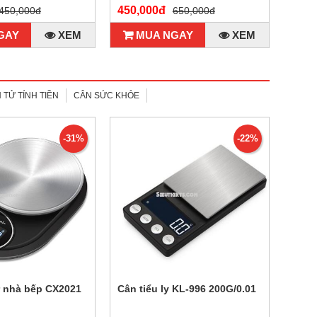
450,000đ
450,000đ
650,000đ
GAY
XEM
MUA NGAY
XEM
 TỬ TÍNH TIỀN
CÂN SỨC KHỎE
-31%
-22%
ử nhà bếp CX2021
Cân tiểu ly KL-996 200G/0.01