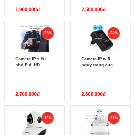
1,900,000đ
2,500,000đ
2,800,000đ
3,300,000đ
-23%
-24%
Camera IP siêu
Camera IP wifi
nhỏ Full HD
ngụy trang cục
GSD900
sạc xem từ xa
2,700,000đ
2,600,000đ
3,500,000đ
3,400,000đ
-14%
-41%