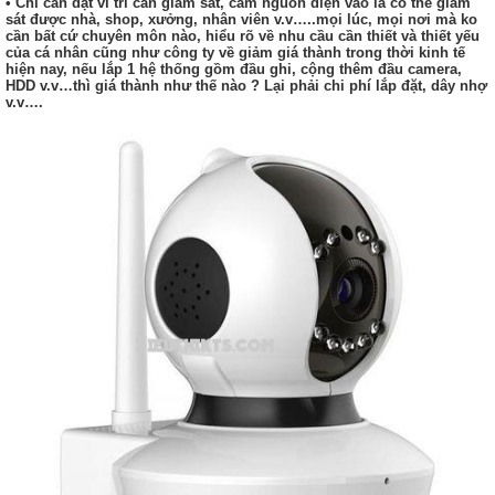
• Chỉ cần đặt ví trí cần giám sát, cắm nguồn điện vào là có thể giám
sát được nhà, shop, xưởng, nhân viên v.v…..mọi lúc, mọi nơi mà ko
cần bất cứ chuyên môn nào, hiểu rõ về nhu cầu cần thiết và thiết yếu
của cá nhân cũng như công ty về giảm giá thành trong thời kinh tế
hiện nay, nếu lắp 1 hệ thống gồm đầu ghi, cộng thêm đầu camera,
HDD v.v…thì giá thành như thế nào ? Lại phải chi phí lắp đặt, dây nhợ
v.v….