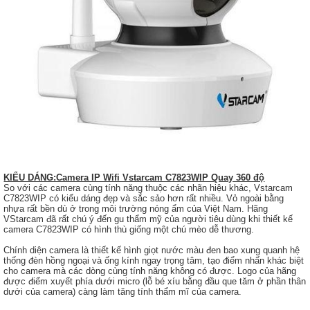
KIỂU DÁNG:Camera IP Wifi Vstarcam C7823WIP Quay 360 độ
So với các camera cùng tính năng thuộc các nhãn hiệu khác, Vstarcam
C7823WIP có kiểu dáng đẹp và sắc sảo hơn rất nhiều. Vỏ ngoài bằng
nhựa rất bền dù ở trong môi trường nóng ẩm của Việt Nam. Hãng
VStarcam đã rất chú ý đến gu thẩm mỹ của người tiêu dùng khi thiết kế
camera C7823WIP có hình thù giống một chú mèo dễ thương.
Chính diện camera là thiết kế hình giọt nước màu đen bao xung quanh hệ
thống đèn hồng ngoại và ống kính ngay trọng tâm, tạo điểm nhấn khác biệt
cho camera mà các dòng cùng tính năng không có được. Logo của hãng
được điểm xuyết phía dưới micro (lỗ bé xíu bằng đầu que tăm ở phần thân
dưới của camera) càng làm tăng tính thẩm mĩ của camera.