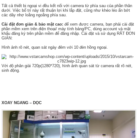
Tất cả thiết bị ngoại vi đều kết nối với camera từ phía sau của phần thân
dưới. Việc bố trí này rất thuận lợi khi lắp đặt, cũng như khéo léo ẩn bớt
các dây nhợ loằng ngoằng phía sau.
Cài đặt đơn giản & bảo mật cao:
để xem được camera, bạn phải cài đặt
phần mềm xem trên điện thoại/ máy tính bảng/PC, dùng account và mật
khẩu đăng ký trên phần mềm để đăng nhập. Cài đặt và sử dụng RẤT ĐƠN
GIẢN:
Hình ảnh rõ nét, quan sát ngày đêm với 10 đèn hồng ngoại.
Với độ phân giải 720p(1280*720), hình ảnh quan sát từ camera rất rõ nét,
sinh động.
XOAY NGANG – DỌC