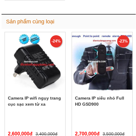
1,500,000đ
Sản phẩm cùng loại
-24%
-23%
Camera IP wifi ngụy trang
Camera IP siêu nhỏ Full
cục sạc xem từ xa
HD GSD900
2,600,000đ
2,700,000đ
3,400,000đ
3,500,000đ