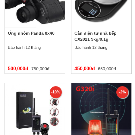
Ống nhòm Panda 8x40
Cân điện tử nhà bếp
CX2021 5kg/0.1g
Bảo hành 12 tháng
Bảo hành 12 tháng
500,000đ
450,000đ
750,000đ
650,000đ
-10%
-2%