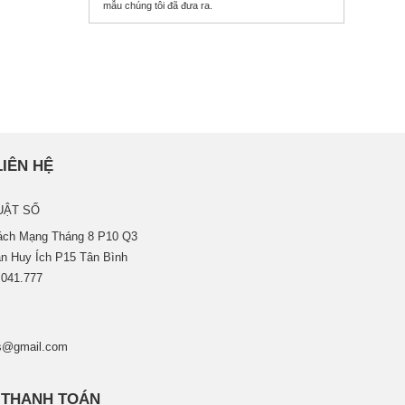
mẫu chúng tôi đã đưa ra.
LIÊN HỆ
UẬT SỐ
Cách Mạng Tháng 8 P10 Q3
n Huy Ích P15 Tân Bình
.041.777
s@gmail.com
 THANH TOÁN