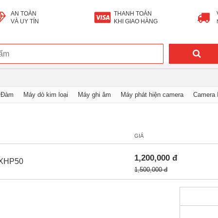
AN TOÀN
THANH TOÁN
VÀ UY TÍN
KHI GIAO HÀNG
 Đàm
Máy dò kim loại
Máy ghi âm
Máy phát hiện camera
Camera I
tử
GIÁ
1,200,000 đ
a XHP50
1,500,000 đ