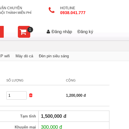
VẬN CHUYỂN
HOTLINE
0938.041.777
NỘI THÀNH MIỄN PHÍ
1
Đăng nhập
Đăng ký
P wifi
Máy dò cá
Đèn pin siêu sáng
SỐ LƯỢNG
CỘNG
1,200,000
đ
1,500,000
đ
Tạm tính
300,000
đ
Khuyến mại