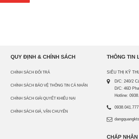
QUY ĐỊNH & CHÍNH SÁCH
THÔNG TIN 
SIÊU THỊ KỸ TH
CHÍNH SÁCH ĐỔI TRẢ
D/C: 240/2 
CHÍNH SÁCH BẢO VỆ THÔNG TIN CÁ NHÂN
D/C: 46D Pha
Hotline: 0938
CHÍNH SÁCH GIẢI QUYẾT KHIẾU NẠI
0938.041.777
CHÍNH SÁCH GIÁ, VẬN CHUYỂN
dangquangkt
CHẤP NHẬN