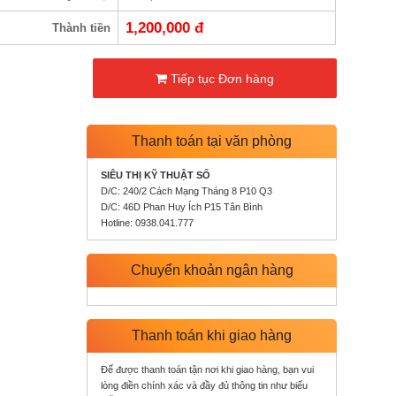
1,200,000
đ
Thành tiền
Tiếp tục Đơn hàng
Thanh toán tại văn phòng
SIÊU THỊ KỸ THUẬT SỐ
D/C: 240/2 Cách Mạng Tháng 8 P10 Q3
D/C: 46D Phan Huy Ích P15 Tân Bình
Hotline: 0938.041.777
Chuyển khoản ngân hàng
Thanh toán khi giao hàng
Để được thanh toán tận nơi khi giao hàng, bạn vui
lòng điền chính xác và đầy đủ thông tin như biểu