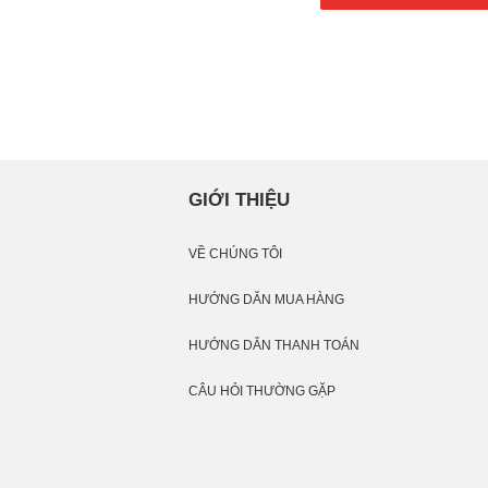
GIỚI THIỆU
VỀ CHÚNG TÔI
HƯỚNG DẪN MUA HÀNG
HƯỚNG DẪN THANH TOÁN
CÂU HỎI THƯỜNG GẶP