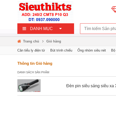
DANH MỤC
Trang chủ
Giỏ hàng
Cân tiểu ly điện tử
Bút trình chiếu
Ống nhòm siêu nét
Bộ
Camera hành trình ô tô
Nước hoa xe hơi
Kính hiển vi điện 
Thông tin Giỏ hàng
DANH SÁCH SẢN PHẨM
Đèn pin siêu sáng siêu x