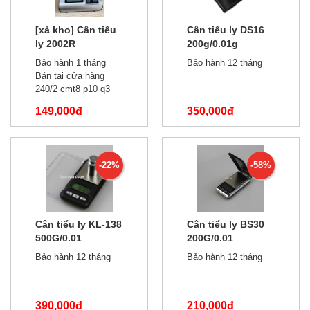
[xả kho] Cân tiểu
Cân tiểu ly DS16
ly 2002R
200g/0.01g
500g/0.01 phiên
Bảo hành 1 tháng
Bảo hành 12 tháng
bản tiếng trung
Bán tại cửa hàng
240/2 cmt8 p10 q3
149,000đ
350,000đ
350,000đ
460,000đ
-22%
-58%
Cân tiểu ly KL-138
Cân tiểu ly BS30
500G/0.01
200G/0.01
Bảo hành 12 tháng
Bảo hành 12 tháng
390,000đ
210,000đ