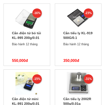
450,000đ
600,000đ
-16%
-23%
Cân điện tử bỏ túi
Cân tiểu ly KL-919
KL-995 200g/0.01
500G/0.1
Bảo hành 12 tháng
Bảo hành 12 tháng
550,000đ
350,000đ
650,000đ
450,000đ
-15%
-31%
Cân điện tử mini
Cân tiểu ly 2002R
KL-991 200g/0.01
500g/0.01g