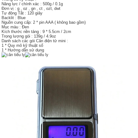
Năng lực / chính xác : 500g / 0.1g
Đơn vị : g , oz , gn , ct , ozt, dwt
Tự động Tắt : 120 giây
Backlit : Blue
Nguồn cung cấp: 2 * pin AAA ( không bao gồm)
Mục màu : Đen
Kích thước nền tảng : 9 * 5.5cm / 2cm
Trọng lượng gói : 139g / 4.9oz
Danh sách các gói Cân điện tử mini :
1 * Quy mô kỹ thuật số
1 * Hướng dẫn sử dụng