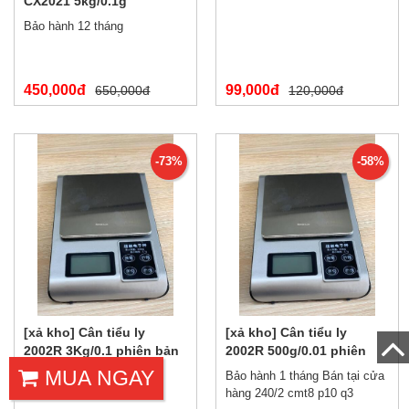
CX2021 5kg/0.1g
Bảo hành 12 tháng
450,000đ
99,000đ
650,000đ
120,000đ
-73%
-58%
[xả kho] Cân tiểu ly
[xả kho] Cân tiểu ly
2002R 3Kg/0.1 phiên bản
2002R 500g/0.01 phiên
tiếng trung
bản tiếng trung
MUA NGAY
Bán tại 240/2 cmt8 p10 q3
Bảo hành 1 tháng Bán tại cửa
hàng 240/2 cmt8 p10 q3