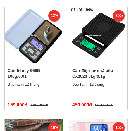
-12%
-25%
Cân tiểu ly 668B
Cân điện tử nhà bếp
100g/0.01
CX2023 5kg/0.1g
Bảo hành 12 tháng
Bảo hành 12 tháng
159,000đ
450,000đ
180,000đ
600,000đ
-10%
-15%