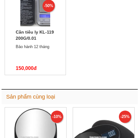
-50%
Cân tiêu ly KL-119
200G/0.01
Bảo hành 12 tháng
150,000đ
300,000đ
Sản phẩm cùng loại
-10%
-25%