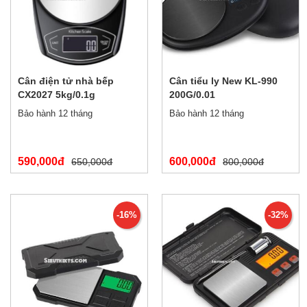
Cân điện tử nhà bếp
Cân tiểu ly New KL-990
CX2027 5kg/0.1g
200G/0.01
Bảo hành 12 tháng
Bảo hành 12 tháng
590,000đ
600,000đ
650,000đ
800,000đ
-16%
-32%