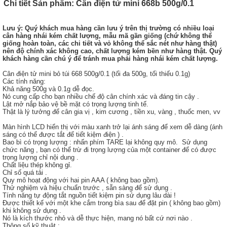
Chi tiết Sản phẩm: Cân điện tử mini 668b 500g/0.1
Lưu ý:
Quý khách mua hàng cần lưu ý trên thị trường có nhiều loại
cân hàng nhái kém chất lượng, mẫu mã gần giống (chứ không thể
giống hoàn toàn, các chi tiết và vỏ không thể sắc nét như hàng thật)
nên độ chính xác không cao, chất lượng kém bền như hàng thật. Quý
khách hàng cần chú ý để tránh mua phải hàng nhái kém chất lượng.
Cân điện tử mini bỏ túi 668 500g/0.1 (tối đa 500g, tối thiếu 0.1g)
Các tính năng:
Khả năng 500g và 0.1g dễ đọc.
Nó cung cấp cho bạn nhiều chế độ cân chính xác và đáng tin cậy .
Lật mở nắp bảo vệ bề mặt có trọng lượng tinh tế.
Thật là lý tưởng để cân gia vị , kim cương , tiền xu, vàng , thuốc men, vv
Màn hình LCD hiển thị với màu xanh trở lại ánh sáng để xem dễ dàng (ánh
sáng có thể được tắt để tiết kiệm điện ) .
Bao bì có trọng lượng : nhấn phím TARE lại không quy mô. Sử dụng
chức năng , bạn có thể trừ đi trọng lượng của một container để có được
trọng lượng chỉ nội dung .
Chất liệu thép không gỉ.
Chỉ số quá tải .
Quy mô hoạt động với hai pin AAA ( không bao gồm).
Thử nghiệm và hiệu chuẩn trước , sẵn sàng để sử dụng .
Tính năng tự động tắt nguồn tiết kiệm pin sử dụng lâu dài !
Được thiết kế với một khe cắm trong bìa sau để đặt pin ( không bao gồm)
khi không sử dụng .
Nó là kích thước nhỏ và dễ thực hiện, mang nó bất cứ nơi nào .
Thông số kỹ thuật :