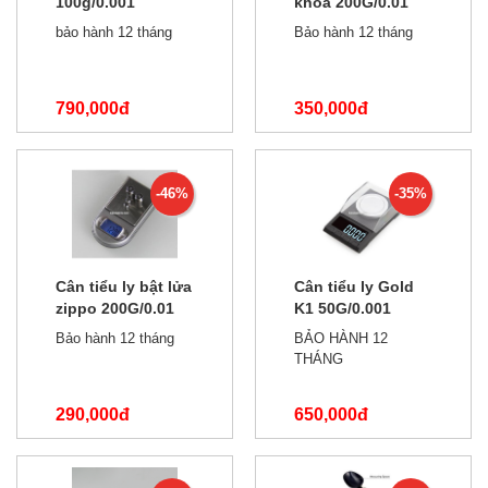
100g/0.001
khoá 200G/0.01
bảo hành 12 tháng
Bảo hành 12 tháng
790,000đ
350,000đ
1,000,000đ
520,000đ
-46%
-35%
Cân tiểu ly bật lửa
Cân tiểu ly Gold
zippo 200G/0.01
K1 50G/0.001
Bảo hành 12 tháng
BẢO HÀNH 12
THÁNG
290,000đ
650,000đ
530,000đ
1,000,000đ