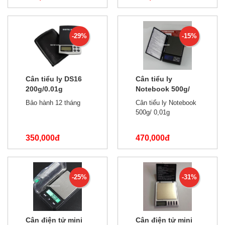
500,000đ
490,000đ
-29%
-15%
Cân tiểu ly DS16
Cân tiểu ly
200g/0.01g
Notebook 500g/
0,01g
Bảo hành 12 tháng
Cân tiểu ly Notebook
500g/ 0,01g
350,000đ
470,000đ
490,000đ
550,000đ
-25%
-31%
Cân điện tử mini
Cân điện tử mini