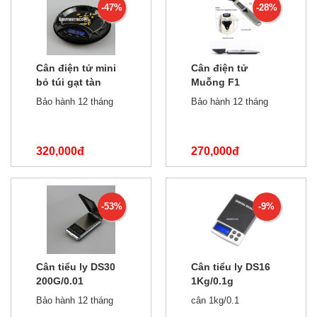
-47%
-28%
Cân điện tử mini
Cân điện tử
bỏ túi gạt tàn
Muỗng F1
200g/0.01
300g/0.1g
Bảo hành 12 tháng
Bảo hành 12 tháng
320,000đ
270,000đ
600,000đ
370,000đ
-53%
-9%
Cân tiểu ly DS30
Cân tiểu ly DS16
200G/0.01
1Kg/0.1g
Bảo hành 12 tháng
cân 1kg/0.1