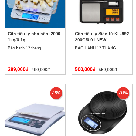
Cân tiểu ly nhà bếp i2000
Cân tiểu ly điện tử KL-992
1kg/0.1g
200G/0.01 NEW
Bảo hành 12 tháng
BẢO HÀNH 12 THÁNG
299,000đ
500,000đ
490,000đ
550,000đ
-15%
-31%