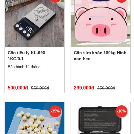
Cân tiểu ly KL-996
Cân sức khỏe 180kg Hình
1KG/0.1
con heo
Bảo hành 12 tháng
500,000đ
299,000đ
550,000đ
350,000đ
-39%
-10%