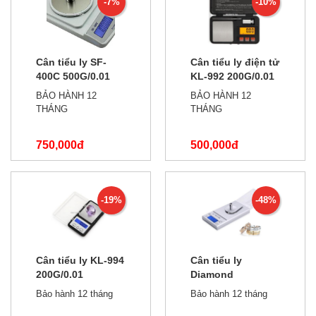
-7%
-10%
Cân tiểu ly SF-
Cân tiểu ly điện tử
400C 500G/0.01
KL-992 200G/0.01
NEW
BẢO HÀNH 12
BẢO HÀNH 12
THÁNG
THÁNG
750,000đ
500,000đ
800,000đ
550,000đ
-19%
-48%
Cân tiểu ly KL-994
Cân tiểu ly
200G/0.01
Diamond
50g/0.001g
Bảo hành 12 tháng
Bảo hành 12 tháng