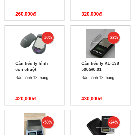
260,000đ
320,000đ
550,000đ
350,000đ
-30%
-22%
Cân tiểu ly hình
Cân tiểu ly KL-138
con chuột
500G/0.01
500G/0.1
Bảo hành 12 tháng
Bảo hành 12 tháng
420,000đ
430,000đ
600,000đ
550,000đ
-58%
-24%