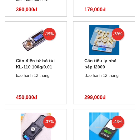
tháng
390,000đ
179,000đ
500,000đ
350,000đ
-19%
-39%
Cân điện tử bỏ túi
Cân tiểu ly nhà
KL-110 100g/0.01
bếp i2000
1kg/0.1g
bảo hành 12 tháng
Bảo hành 12 tháng
450,000đ
299,000đ
550,000đ
490,000đ
-37%
-43%