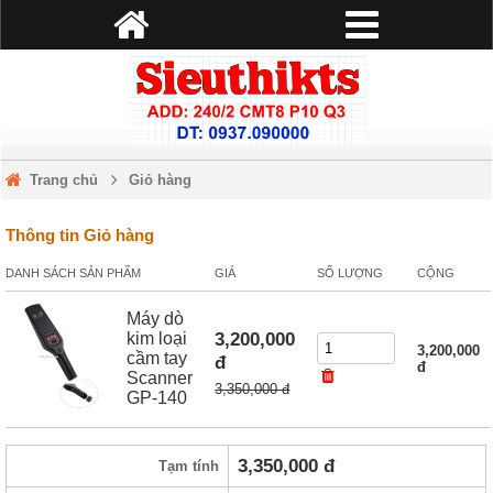
Trang chủ
Giỏ hàng
Thông tin Giỏ hàng
DANH SÁCH SẢN PHẨM
GIÁ
SỐ LƯỢNG
CỘNG
Máy dò
3,200,000
kim loại
3,200,000
cầm tay
đ
đ
Scanner
3,350,000 đ
GP-140
3,350,000
đ
Tạm tính