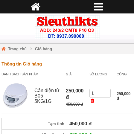
Trang chủ
Giỏ hàng
Thông tin Giỏ hàng
DANH SÁCH SẢN PHẨM
GIÁ
SỐ LƯỢNG
CỘNG
250,000
Cân điện tử
250,000
B05
đ
đ
5KG/1G
450,000 đ
450,000
đ
Tạm tính