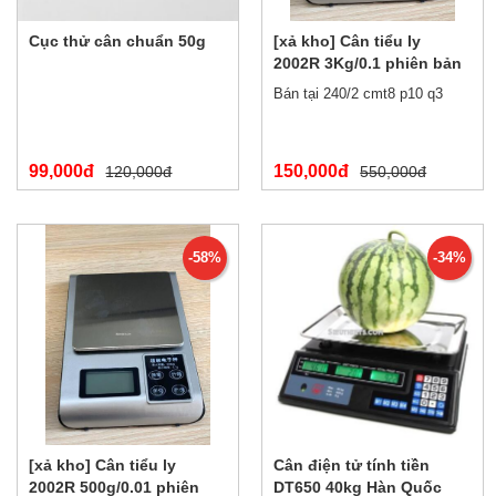
Cục thử cân chuẩn 50g
[xả kho] Cân tiểu ly
2002R 3Kg/0.1 phiên bản
tiếng trung
Bán tại 240/2 cmt8 p10 q3
99,000đ
150,000đ
120,000đ
550,000đ
-58%
-34%
[xả kho] Cân tiểu ly
Cân điện tử tính tiền
2002R 500g/0.01 phiên
DT650 40kg Hàn Quốc