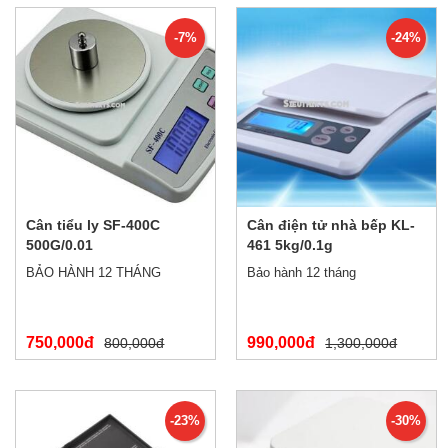
-7%
-24%
Cân tiểu ly SF-400C
Cân điện tử nhà bếp KL-
500G/0.01
461 5kg/0.1g
BẢO HÀNH 12 THÁNG
Bảo hành 12 tháng
750,000đ
990,000đ
800,000đ
1,300,000đ
-23%
-30%