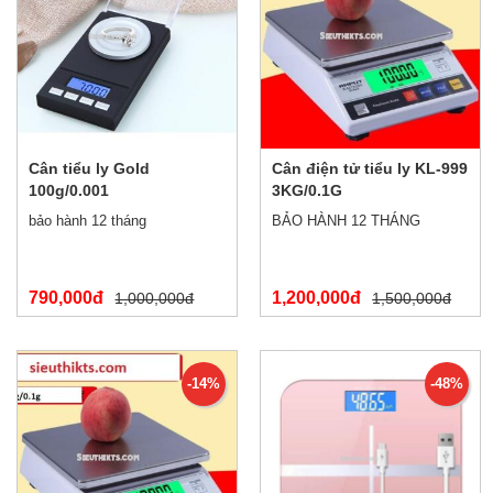
Cân tiểu ly Gold
Cân điện tử tiểu ly KL-999
100g/0.001
3KG/0.1G
bảo hành 12 tháng
BẢO HÀNH 12 THÁNG
790,000đ
1,200,000đ
1,000,000đ
1,500,000đ
-14%
-48%