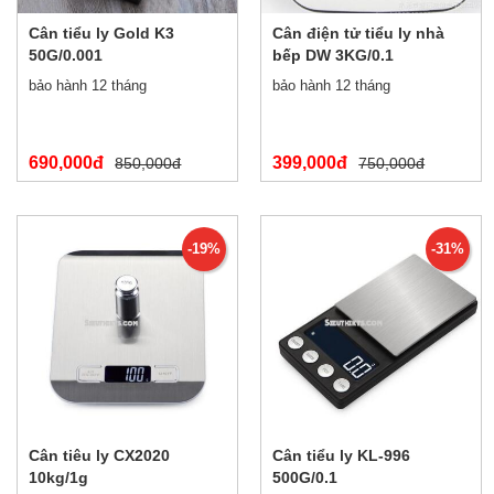
Cân tiểu ly Gold K3
Cân điện tử tiểu ly nhà
50G/0.001
bếp DW 3KG/0.1
bảo hành 12 tháng
bảo hành 12 tháng
690,000đ
399,000đ
850,000đ
750,000đ
-19%
-31%
Cân tiêu ly CX2020
Cân tiểu ly KL-996
10kg/1g
500G/0.1