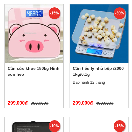
-15%
-39%
Cân sức khỏe 180kg Hình
Cân tiểu ly nhà bếp i2000
con heo
1kg/0.1g
Bảo hành 12 tháng
299,000đ
299,000đ
350,000đ
490,000đ
-10%
-15%