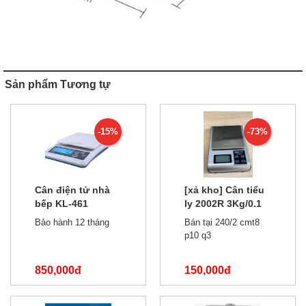
Sản phẩm Tương tự
-15%
-73%
Cân điện tử nhà
[xả kho] Cân tiểu
bếp KL-461
ly 2002R 3Kg/0.1
3kg/0.1g
phiên bản tiếng
Bảo hành 12 tháng
Bán tại 240/2 cmt8
trung
p10 q3
850,000đ
150,000đ
1,000,000đ
550,000đ