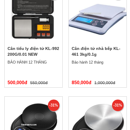
Cân tiểu ly điện tử KL-992
Cân điện tử nhà bếp KL-
200G/0.01 NEW
461 3kg/0.1g
BẢO HÀNH 12 THÁNG
Bảo hành 12 tháng
500,000đ
850,000đ
550,000đ
1,000,000đ
-31%
-31%