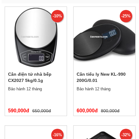
-10%
-25%
Cân điện tử nhà bếp
Cân tiểu ly New KL-990
CX2027 5kg/0.1g
200G/0.01
Bảo hành 12 tháng
Bảo hành 12 tháng
590,000đ
600,000đ
650,000đ
800,000đ
-16%
-32%