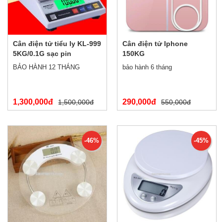
Cân điện tử tiểu ly KL-999
Cân điện tử Iphone
5KG/0.1G sạc pin
150KG
BẢO HÀNH 12 THÁNG
bảo hành 6 tháng
1,300,000đ
290,000đ
1,500,000đ
550,000đ
-46%
-45%