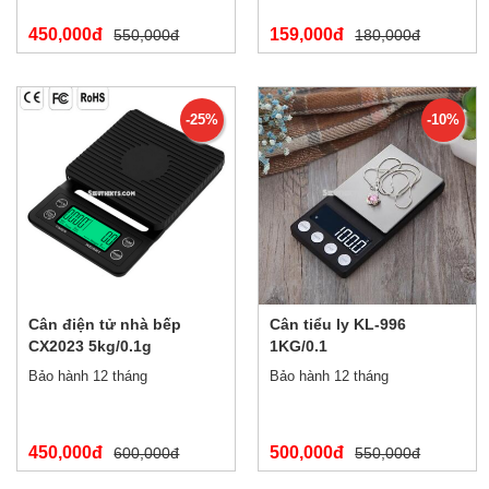
450,000đ
159,000đ
550,000đ
180,000đ
-25%
-10%
Cân điện tử nhà bếp
Cân tiểu ly KL-996
CX2023 5kg/0.1g
1KG/0.1
Bảo hành 12 tháng
Bảo hành 12 tháng
450,000đ
500,000đ
600,000đ
550,000đ