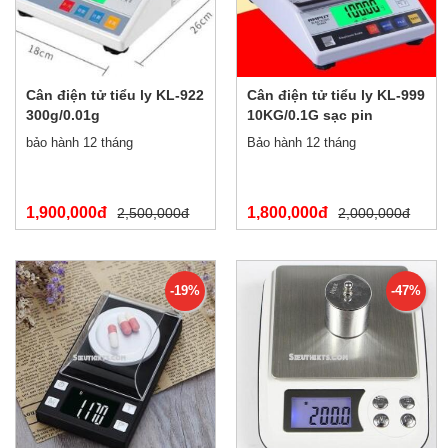
Cân điện tử tiểu ly KL-922
Cân điện tử tiểu ly KL-999
300g/0.01g
10KG/0.1G sạc pin
bảo hành 12 tháng
Bảo hành 12 tháng
1,900,000đ
1,800,000đ
2,500,000đ
2,000,000đ
-19%
-47%