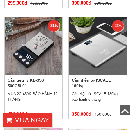
299,000đ
390,000đ
450,000đ
500,000đ
-31%
-23%
Cân tiểu ly KL-996
Cân điện tử ISCALE
500G/0.01
180kg
MUA 2C 450K BẢO HÀNH 12
Cân điện tử ISCALE 180kg
THÁNG
bảo hành 6 tháng
450,000đ
350,000đ
650,000đ
450,000đ
MUA NGAY