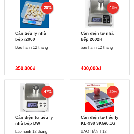
-29%
-43%
Cân tiểu ly nhà
Cân điện tử nhà
bếp i2000
bếp 2002R
3kg/0.1g
3Kg/0.1
Bảo hành 12 tháng
bảo hành 12 tháng
350,000đ
400,000đ
490,000đ
700,000đ
-47%
-20%
Cân điện tử tiểu ly
Cân điện tử tiểu ly
nhà bếp DW
KL-999 3KG/0.1G
3KG/0.1
bảo hành 12 tháng
BẢO HÀNH 12