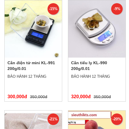
-15%
-9%
Cân điện tử mini KL-991
Cân tiểu ly KL-990
200g/0.01
200g/0.01
BẢO HÀNH 12 THÁNG
BẢO HÀNH 12 THÁNG
300,000đ
320,000đ
350,000đ
350,000đ
-21%
-20%