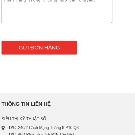
THÔNG TIN LIÊN HỆ
SIÊU THỊ KỸ THUẬT SỐ
D/C: 240/2 Cách Mạng Tháng 8 P10 Q3
D/C: 46D Phan Huy Ích P15 Tân Bình