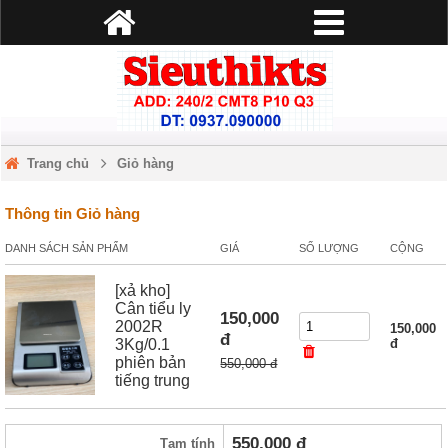
Trang chủ
Giỏ hàng
Thông tin Giỏ hàng
DANH SÁCH SẢN PHẨM
GIÁ
SỐ LƯỢNG
CỘNG
[xả kho]
Cân tiểu ly
150,000
2002R
150,000
đ
3Kg/0.1
đ
phiên bản
550,000 đ
tiếng trung
550,000
đ
Tạm tính