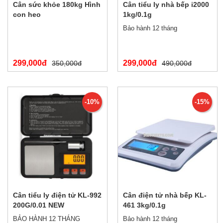
Cân sức khỏe 180kg Hình
Cân tiểu ly nhà bếp i2000
con heo
1kg/0.1g
Bảo hành 12 tháng
299,000đ
299,000đ
350,000đ
490,000đ
-10%
-15%
Cân tiểu ly điện tử KL-992
Cân điện tử nhà bếp KL-
200G/0.01 NEW
461 3kg/0.1g
BẢO HÀNH 12 THÁNG
Bảo hành 12 tháng