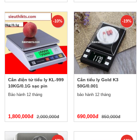
-10%
-19%
Cân điện tử tiểu ly KL-999
Cân tiểu ly Gold K3
10KG/0.1G sạc pin
50G/0.001
Bảo hành 12 tháng
bảo hành 12 tháng
1,800,000đ
690,000đ
2,000,000đ
850,000đ