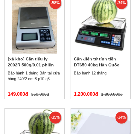
-58%
-34%
[xả kho] Cân tiểu ly
Cân điện tử tính tiền
2002R 500g/0.01 phiên
DT650 40kg Hàn Quốc
bản tiếng trung
Bảo hành 1 tháng Bán tại cửa
Bảo hành 12 tháng
hàng 240/2 cmt8 p10 q3
149,000đ
1,200,000đ
350,000đ
1,800,000đ
-35%
-34%