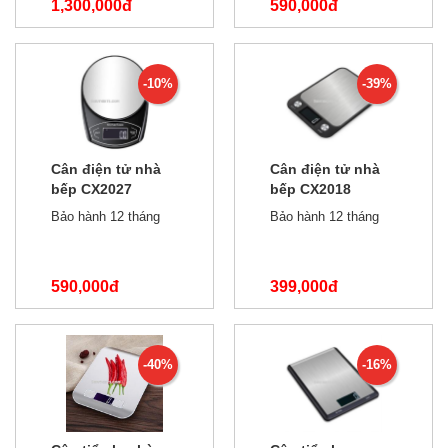
1,300,000đ
590,000đ
1,500,000đ
990,000đ
-10%
-39%
Cân điện tử nhà
Cân điện tử nhà
bếp CX2027
bếp CX2018
5kg/0.1g
5kg/1g
Bảo hành 12 tháng
Bảo hành 12 tháng
590,000đ
399,000đ
650,000đ
650,000đ
-40%
-16%