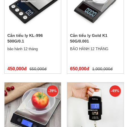
Cân tiểu ly KL-996
Cân tiểu ly Gold K1
500G/0.1
50G/0.001
bảo hành 12 tháng
BẢO HÀNH 12 THÁNG
450,000đ
650,000đ
650,000đ
1,000,000đ
-39%
-49%