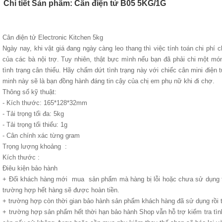
Chi tiết Sản phẩm: Cân điện tử B05 5KG/1G
Cân điện tử Electronic Kitchen 5kg
Ngày nay, khi vật giá đang ngày càng leo thang thì việc tính toán chi phí 
của các bà nội trợ. Tuy nhiên, thật bực mình nếu bạn đã phải chi một món
tình trạng cân thiếu. Hãy chấm dứt tình trạng này với chiếc cân mini điệ
minh này sẽ là bạn đồng hành đáng tin cậy của chị em phụ nữ khi đi chợ.
Thông số kỹ thuật:
- Kích thước: 165*128*32mm
- Tải trọng tối đa: 5kg
- Tải trọng tối thiểu: 1g
- Cân chính xác từng gram
Trọng lượng khoảng :
Kích thước :
Điêu kiện bảo hành
+ Đối khách hàng mới mua sản phẩm mà hàng bị lỗi hoặc chưa sử dụng tì
trường hợp hết hàng sẽ được hoàn tiền.
+ trường hợp còn thời gian bảo hành sản phẩm khách hàng đã sử dụng rồi t
+ trường hợp sản phẩm hết thời hạn bảo hành Shop vẫn hỗ trợ kiểm tra tì