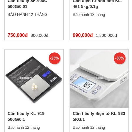
Cân tiểu ly SF-400C
Cân điện tử nhà bếp KL-
500G/0.01
461 5kg/0.1g
BẢO HÀNH 12 THÁNG
Bảo hành 12 tháng
750,000đ
990,000đ
800,000đ
1,300,000đ
-23%
-30%
Cân tiểu ly KL-919
Cân tiểu ly điện tử KL-933
500G/0.1
5KG/1
Bảo hành 12 tháng
Bảo hành 12 tháng