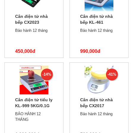
Cân điện tử nhà
Cân điện tử nhà
bếp CX2023
bếp KL-461
5kg/0.1g
5kg/0.1g
Bảo hành 12 tháng
Bảo hành 12 tháng
450,000đ
990,000đ
600,000đ
1,300,000đ
-14%
-41%
Cân điện tử tiểu ly
Cân điện tử nhà
KL-999 5KG/0.1G
bếp CX2017
sạc pin
5kg/1g
BẢO HÀNH 12
Bảo hành 12 tháng
THÁNG