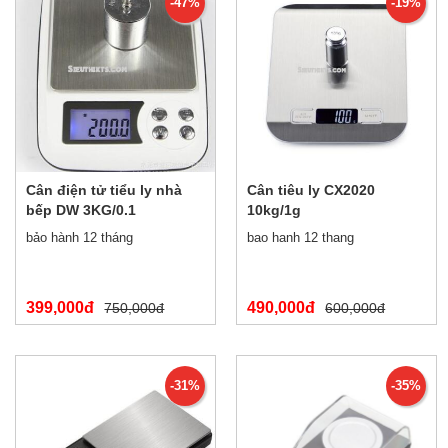
-47%
-19%
Cân điện tử tiểu ly nhà
Cân tiêu ly CX2020
bếp DW 3KG/0.1
10kg/1g
bảo hành 12 tháng
bao hanh 12 thang
399,000đ
490,000đ
750,000đ
600,000đ
-31%
-35%