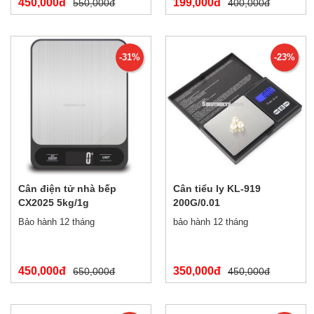
450,000đ
199,000đ
550,000đ
400,000đ
-31%
-23%
Cân điện tử nhà bếp
Cân tiểu ly KL-919
CX2025 5kg/1g
200G/0.01
Bảo hành 12 tháng
bảo hành 12 tháng
450,000đ
350,000đ
650,000đ
450,000đ