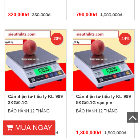
320,000đ
790,000đ
350,000đ
1,000,000đ
-20%
-14%
Cân điện tử tiểu ly KL-999
Cân điện tử tiểu ly KL-999
3KG/0.1G
5KG/0.1G sạc pin
BẢO HÀNH 12 THÁNG
BẢO HÀNH 12 THÁNG
MUA NGAY
1,200,000đ
1,300,000đ
1,500,000đ
1,500,000đ