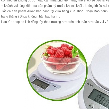
còn nếu sử không được hoặc cần mua phụ kiệm thay thế shop sẽ báo lại và 
+ khách vui lòng kiểm tra sản phẩm kỹ trước khi rời khỏi , không khiếu nại 
Tất cả sản phẩm được bảo hành tại cửa hàng của shop. Nhận Bảo hành 
hàng tháng ) Shop không nhận bảo hành .
Lưu Ý : shop sẽ linh động tùy theo trường hợp trên tinh thần hợp tác vui vẻ 