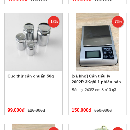
-18%
-73%
Cục thử cân chuẩn 50g
[xả kho] Cân tiểu ly
2002R 3Kg/0.1 phiên bản
tiếng trung
Bán tại 240/2 cmt8 p10 q3
99,000đ
150,000đ
120,000đ
550,000đ