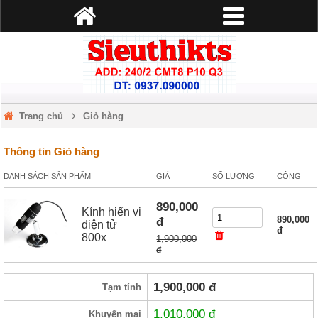
Trang chủ
Giỏ hàng
Thông tin Giỏ hàng
DANH SÁCH SẢN PHẨM
GIÁ
SỐ LƯỢNG
CỘNG
890,000
Kính hiển vi
đ
890,000
điện tử
đ
800x
1,900,000
đ
1,900,000
đ
Tạm tính
1,010,000
đ
Khuyến mại