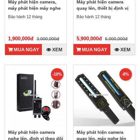
Máy phát hiện camera,
Máy phát hiện camera
máy phát hiện máy nghe
quay lén, thiết bị định vị
lén đời mới nhất K18
GPS, máy nghe lén G320i
Bảo hành 12 tháng
Bảo hành 12 tháng
mới nhất hiện nay
1,900,000đ
5,900,000đ
3,000,000đ
6,000,000đ
MUA NGAY
XEM
MUA NGAY
XEM
-10%
-8%
Máy phát hiện camera
Máy phát hiện camera
nghe lén, định vị theo dõi
quay lén, máy nghe lén