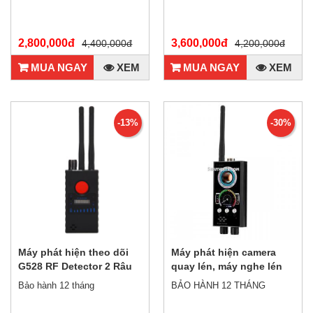
2,800,000đ
3,600,000đ
4,400,000đ
4,200,000đ
MUA NGAY
XEM
MUA NGAY
XEM
-13%
-30%
Máy phát hiện theo dõi
Máy phát hiện camera
G528 RF Detector 2 Râu
quay lén, máy nghe lén
T9000
Bảo hành 12 tháng
BẢO HÀNH 12 THÁNG