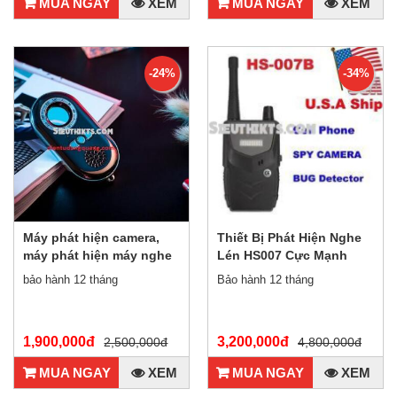
MUA NGAY
XEM
MUA NGAY
XEM
-24%
-34%
Máy phát hiện camera,
Thiết Bị Phát Hiện Nghe
máy phát hiện máy nghe
Lén HS007 Cực Mạnh
lén đời mới nhất K98
bảo hành 12 tháng
Bảo hành 12 tháng
1,900,000đ
3,200,000đ
2,500,000đ
4,800,000đ
MUA NGAY
XEM
MUA NGAY
XEM