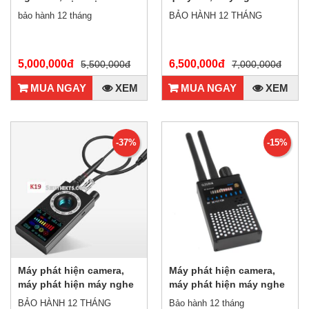
M8000
định vị S699 NEW 2021
bảo hành 12 tháng
BẢO HÀNH 12 THÁNG
5,000,000đ
6,500,000đ
5,500,000đ
7,000,000đ
MUA NGAY
XEM
MUA NGAY
XEM
-37%
-15%
Máy phát hiện camera,
Máy phát hiện camera,
máy phát hiện máy nghe
máy phát hiện máy nghe
lén định vị NEW K19
lén đời mới nhất G318A
BẢO HÀNH 12 THÁNG
Bảo hành 12 tháng