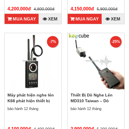
4,200,000đ
4,150,000đ
4,800,000đ
5,900,000đ
MUA NGAY
XEM
MUA NGAY
XEM
-7%
-25%
Máy phát hiện nghe lén
Thiết Bị Dò Nghe Lén
K68 phát hiện thiết bị
MD310 Taiwan – Dò
định vị, camera quay lén
Camera Quay Lén MD310
bảo hành 12 tháng
bảo hành 12 tháng
thế hệ mới
Taiwan
4,100,000đ
3,900,000đ