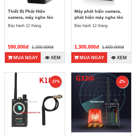
Thiết Bị Phát Hiện
Máy phát hiện camera,
camera, máy nghe lén
phát hiện máy nghe lén
đời mới CX307+
Bảo hành 12 tháng
Bảo hành 12 tháng
590,000đ
1,300,000đ
1,200,000đ
1,600,000đ
MUA NGAY
XEM
MUA NGAY
XEM
-37%
-2%