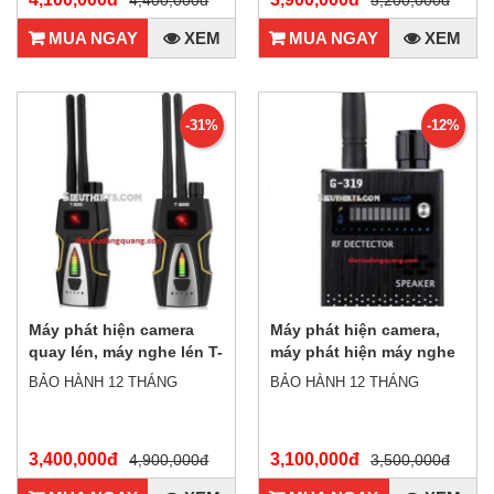
4,400,000đ
5,200,000đ
MUA NGAY
XEM
MUA NGAY
XEM
-31%
-12%
Máy phát hiện camera
Máy phát hiện camera,
quay lén, máy nghe lén T-
máy phát hiện máy nghe
8000 PRO
lén đời mới nhất G319
BẢO HÀNH 12 THÁNG
BẢO HÀNH 12 THÁNG
3,400,000đ
3,100,000đ
4,900,000đ
3,500,000đ