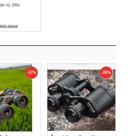
điện tử 200x
850,000đ
-17%
-20%