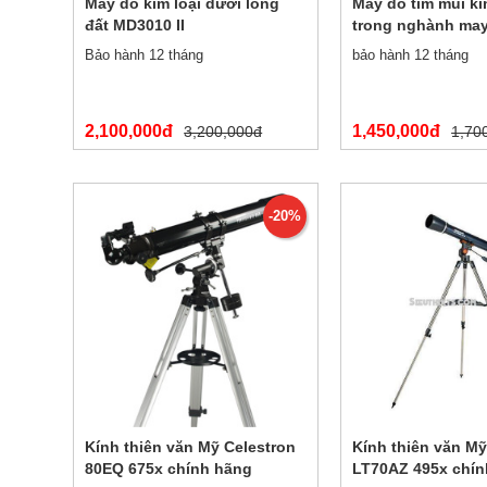
Máy dò kim loại dưới lòng
Máy dò tìm mũi ki
đất MD3010 II
trong nghành may
20MJ
Bảo hành 12 tháng
bảo hành 12 tháng
2,100,000đ
1,450,000đ
3,200,000đ
1,70
-20%
Kính thiên văn Mỹ Celestron
Kính thiên văn Mỹ
80EQ 675x chính hãng
LT70AZ 495x chín