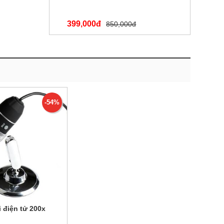
399,000đ
850,000đ
-54%
i điện tử 200x