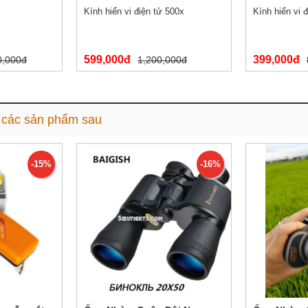
Kính hiển vi điện tử 500x
Kính hiển vi 
599,000đ
399,000đ
0,000đ
1,200,000đ
 các sản phẩm sau
-15%
-16%