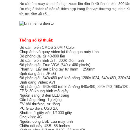
Nó có núm xoay cho phép bạn zoom lên đến từ 40 lần lên đến 800 lần 
Do có giá thành rẻ nên rất thích hợp trong lĩnh vực thương mại như: K
tử, sưu tầm đồ cổ…
Thông số kỹ thuật:
Bộ cảm biến CMOS 2.0M / Color
Chụp ảnh và quay video lại thông qua máy tính
Độ phóng đại từ 40-800 lần
Bộ cảm biến hình ảnh: 300K điểm ảnh
Độ phân giải: True VGA (640 x 480 pixels)
Phạm vi: Lấy nét bằng tay từ 0mm ~ 250mm
Định dạng ảnh: JPEG
Độ phân giải: 640x480 (có khả năng 1280x1024, 640x480, 320x2
Định dạng Video: AVI
Độ phân giải: 640x480 (có khả năng 640x480, 320x240, 160x120
FPS: 30 khung hình mỗi giây
Nguồn sáng: 8 đèn LED trắng
Cân bằng trắng: Tự động
EV bồi thường: tự động
PC Giao diện: USB 2.0
Shutter: 1 giây đến 1/1000 giây
Ống kính: 4G
Nguồn: cổng USB của máy tính
Chiều dài dây USB: 55 Inches