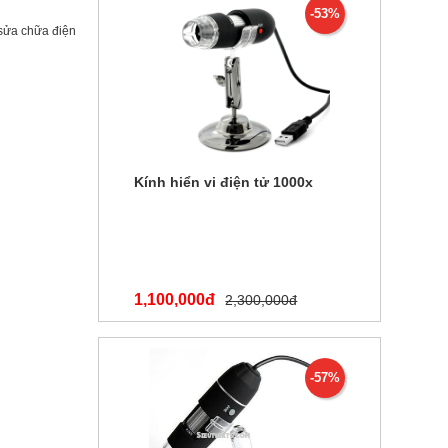
-53%
 sửa chữa điện
Kính hiển vi điện tử 1000x
1,100,000đ
2,300,000đ
-57%