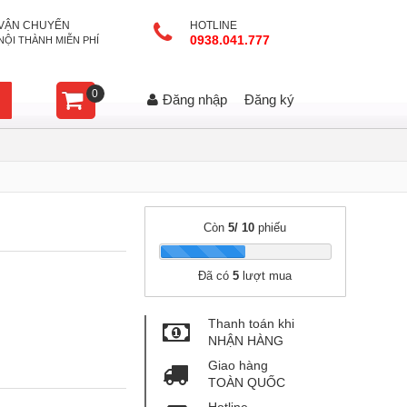
VẬN CHUYỂN
HOTLINE
0938.041.777
NỘI THÀNH MIỄN PHÍ
0
Đăng nhập
Đăng ký
Còn
5/ 10
phiếu
|
Đã có
5
lượt mua
Thanh toán khi
NHẬN HÀNG
Giao hàng
TOÀN QUỐC