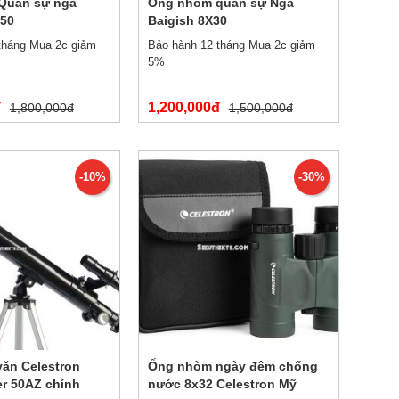
Quân sự nga
Ống nhòm quân sự Nga
x50
Baigish 8X30
tháng Mua 2c giảm
Bảo hành 12 tháng Mua 2c giảm
5%
đ
1,200,000đ
1,800,000đ
1,500,000đ
-10%
-30%
văn Celestron
Ống nhòm ngày đêm chống
r 50AZ chính
nước 8x32 Celestron Mỹ