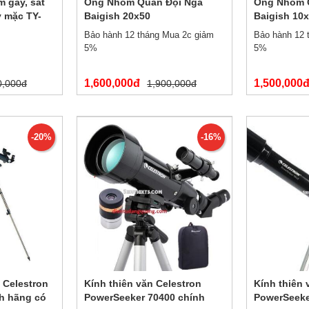
m gẫy, sắt
Ống Nhòm Quân Đội Nga
Ống Nhòm 
 mặc TY-
Baigish 20x50
Baigish 10
Bảo hành 12 tháng Mua 2c giảm
Bảo hành 12 
5%
5%
1,600,000đ
1,500,000
0,000đ
1,900,000đ
-20%
-16%
 Celestron
Kính thiên văn Celestron
Kính thiên 
h hãng có
PowerSeeker 70400 chính
PowerSeeke