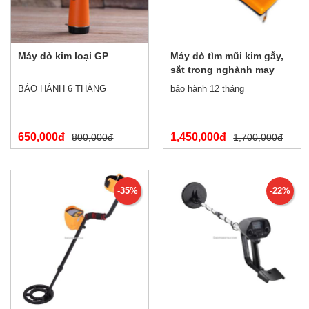
Máy dò kim loại GP
Máy dò tìm mũi kim gẫy,
sắt trong nghành may
mặc TY-20MJ
BẢO HÀNH 6 THÁNG
bảo hành 12 tháng
650,000đ
1,450,000đ
800,000đ
1,700,000đ
-35%
-22%