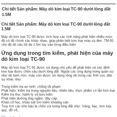
Chi tiết Sản phẩm: Máy dò kim loại TC-90 dưới lòng đất
1.5M
Chi tiết Sản phẩm: Máy dò kim loại TC-90 dưới lòng đất
1.5M
Máy dò kim loại TC-90 được tích hợp các tính năng phát hiện nhiều mức
độ có độ chính xác khác nhau, giúp phân biệt kim loại màu và đen. TM-91
cho độ dò sâu tối đa 1.5m tùy vào từng điều kiện.
Ứng dụng trong tìm kiếm, phát hiện của máy
dò kim loại TC-90
Máy dò kim loại TC-91 được sử dụng chủ yếu để phát hiện và xác định
kim loại được chôn sâu dưới lòng đất. Ngoài các ứng dụng trong quân sự
như dò bom mìn, máy còn được sử dụng rộng rãi trong các lĩnh vực dân
sự khác như:
Trong kiểm tra an ninh, chống tội phạm
Phát hiện, kiểm tra trong nguyên liệu, nhiên liệu, thực phẩm có lẫn kim loại
Kiểm tra thư, hành lý và bưu kiện
Phát hiện đường ống ngầm, dây cáp…
Khảo cổ học, khảo sát tìm kiếm khoáng sản
Truy tìm các kho báu bị chôn vùi trong lòng đất như: Vàng, bạc, kim loại
quý, đồ cổ,..