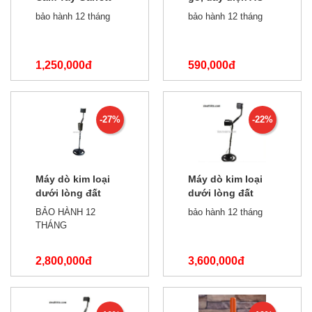
1165800
âm tường TH210
bảo hành 12 tháng
bảo hành 12 tháng
1,250,000đ
590,000đ
1,600,000đ
850,000đ
-27%
-22%
Máy dò kim loại
Máy dò kim loại
dưới lòng đất
dưới lòng đất
AR944 1.5m
1,5m AR924
BẢO HÀNH 12
bảo hành 12 tháng
THÁNG
2,800,000đ
3,600,000đ
3,800,000đ
4,600,000đ