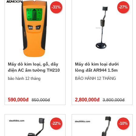
-31%
-27%
Máy dò kim loại, gỗ, dây
Máy dò kim loại dưới
điện AC âm tường TH210
lòng đất AR944 1.5m
bảo hành 12 tháng
BẢO HÀNH 12 THÁNG
590,000đ
2,800,000đ
850,000đ
3,800,000đ
-22%
-10%