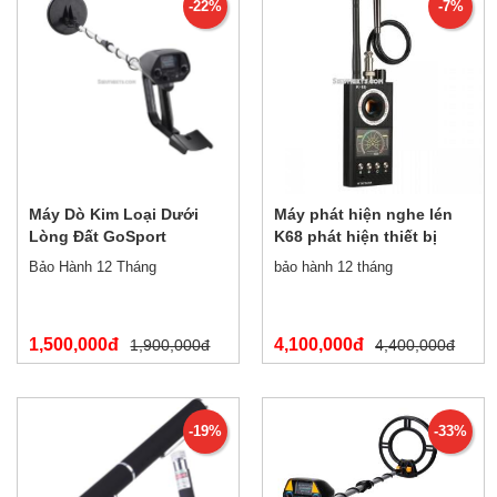
-22%
-7%
Máy Dò Kim Loại Dưới
Máy phát hiện nghe lén
Lòng Đất GoSport
K68 phát hiện thiết bị
MD4030
định vị, camera quay lén
Bảo Hành 12 Tháng
bảo hành 12 tháng
thế hệ mới
1,500,000đ
4,100,000đ
1,900,000đ
4,400,000đ
-19%
-33%