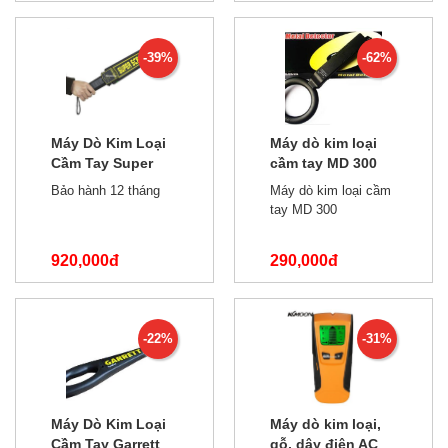
720,000đ
800,000đ
-39%
-62%
Máy Dò Kim Loại
Máy dò kim loại
Cầm Tay Super
cầm tay MD 300
Scanner GP
Bảo hành 12 tháng
Máy dò kim loại cầm
3003B1
tay MD 300
920,000đ
290,000đ
1,500,000đ
750,000đ
-22%
-31%
Máy Dò Kim Loại
Máy dò kim loại,
Cầm Tay Garrett
gỗ, dây điện AC