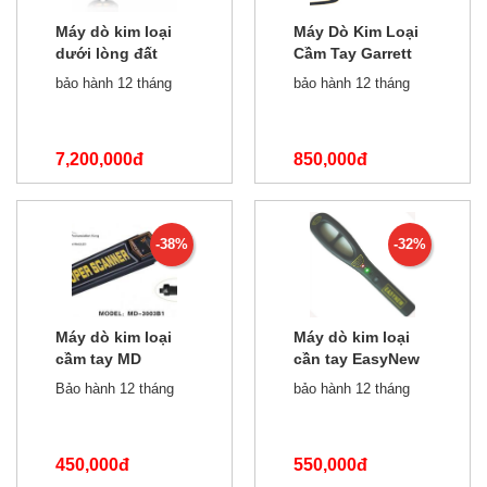
Máy dò kim loại
Máy Dò Kim Loại
dưới lòng đất
Cầm Tay Garrett
GTX800
1165180
bảo hành 12 tháng
bảo hành 12 tháng
7,200,000đ
850,000đ
1,100,000đ
-38%
-32%
Máy dò kim loại
Máy dò kim loại
cầm tay MD
cần tay EasyNew
3003B1
GC-101H
Bảo hành 12 tháng
bảo hành 12 tháng
450,000đ
550,000đ