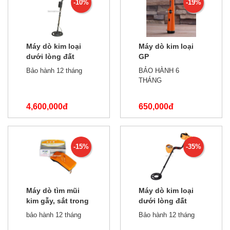
-10%
-19%
Máy dò kim loại
Máy dò kim loại
dưới lòng đất
GP
2,5m AS964
Bảo hành 12 tháng
BẢO HÀNH 6
THÁNG
4,600,000đ
650,000đ
5,100,000đ
800,000đ
-15%
-35%
Máy dò tìm mũi
Máy dò kim loại
kim gẫy, sắt trong
dưới lòng đất
nghành may mặc
MD3010 II
bảo hành 12 tháng
Bảo hành 12 tháng
TY-20MJ