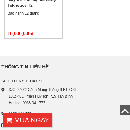
Teknetics T2
Bảo hành 12 tháng
16,000,000đ
17,000,000đ
THÔNG TIN LIÊN HỆ
SIÊU THỊ KỸ THUẬT SỐ
D/C: 240/2 Cách Mạng Tháng 8 P10 Q3
D/C: 46D Phan Huy Ích P15 Tân Bình
Hotline: 0938.041.777
0938.041.777
MUA NGAY
dangquangkts@gmail.com