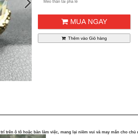
Mèo thần tài pha lê
MUA NGAY
Thêm vào Giỏ hàng
 trí trên ô tô hoặc bàn làm việc, mang lại niềm vui và may mắn cho chủ