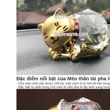
Đặc điểm nổi bật của Mèo thần tài pha l
- Chú mèo xinh xắn được chế tác một cách tỉ mỉ tinh tế trên từng
- Đặc biệt là phần bụng chú mèo là viên pha lê lấp lánh sang trọn