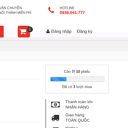
VẬN CHUYỂN
HOTLINE
0938.041.777
NỘI THÀNH MIỄN PHÍ
0
Đăng nhập
Đăng ký
Còn
7/ 10
phiếu
|
Đã có
3
lượt mua
Thanh toán khi
NHẬN HÀNG
Giao hàng
TOÀN QUỐC