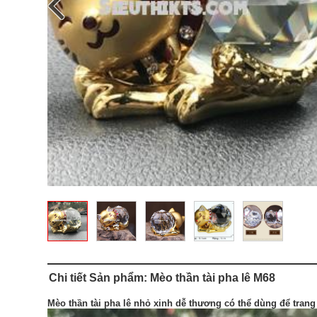
Chi tiết Sản phẩm: Mèo thần tài pha lê M68
Mèo thần tài pha lê nhỏ xinh dễ thương có thể dùng để trang