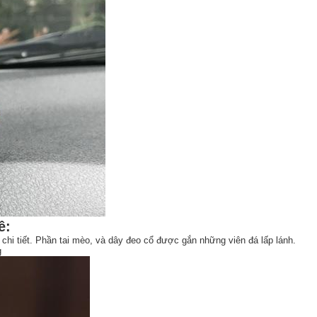
ê:
 chi tiết. Phần tai mèo, và dây đeo cổ được gắn những viên đá lấp lánh.
g