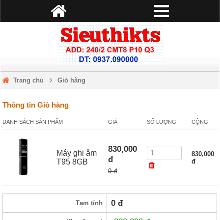
Trang chủ
Giỏ hàng
Thông tin Giỏ hàng
DANH SÁCH SẢN PHẨM
GIÁ
SỐ LƯỢNG
CỘNG
830,000
Máy ghi âm
830,000
đ
T95 8GB
đ
0 đ
0
đ
Tạm tính