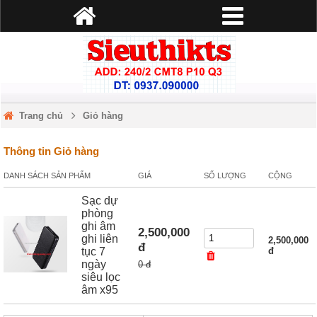
Trang chủ
Giỏ hàng
Thông tin Giỏ hàng
DANH SÁCH SẢN PHẨM
GIÁ
SỐ LƯỢNG
CỘNG
Sạc dự
phòng
ghi âm
2,500,000
ghi liên
2,500,000
đ
tục 7
đ
ngày
0 đ
siêu lọc
âm x95